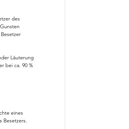
etzer des 
 Gunsten 
 Besetzer 
oder Läuterung 
er bei ca. 90 % 
chte eines 
s Besetzers. 