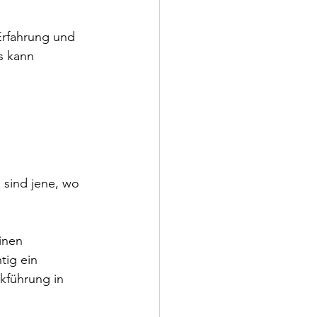
Erfahrung und 
s kann 
 
sind jene, wo 
inen 
tig ein 
kführung in 