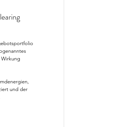
earing 
ebotsportfolio 
sogenanntes 
e Wirkung 
remdenergien, 
iert und der 
.