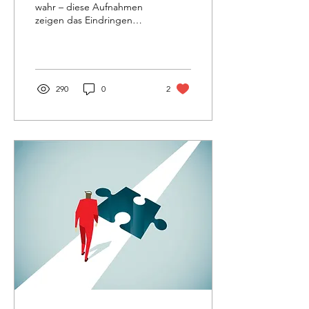
wahr – diese Aufnahmen
zeigen das Eindringen
einer Fremdenergie. Hast
du schon einmal etwas
erlebt, das sich nicht...
290
0
2