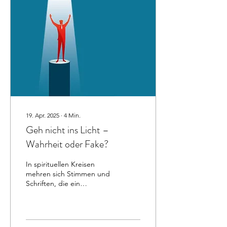
19. Apr. 2025
∙
4
Min.
Geh nicht ins Licht –
Wahrheit oder Fake?
In spirituellen Kreisen
mehren sich Stimmen und
Schriften, die ein
verstörendes Bild vom
sogenannten „Licht“ am
Ende des Tunnels...