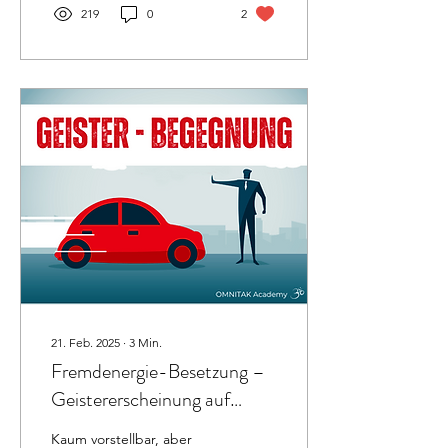
219
0
2
21. Feb. 2025
∙
3
Min.
Fremdenergie-Besetzung –
Geistererscheinung auf
Video festgehalten
Kaum vorstellbar, aber